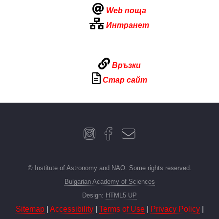
Web поща
Интранет
Връзки
Стар сайт
© Institute of Astronomy and NAO. Some rights reserved.
Bulgarian Academy of Sciences
Design:
HTML5 UP
Sitemap
|
Accessibility
|
Terms of Use
|
Privacy Policy
|