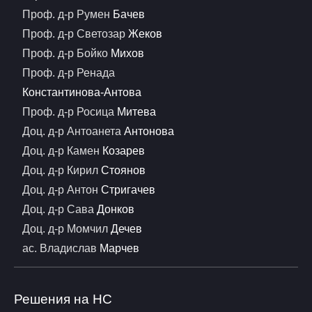
Проф. д-р Румен
Бачев
Проф. д-р Светозар
Жеков
Проф. д-р Бойко
Михов
Проф. д-р Ренада
Константинова-Антова
Проф. д-р Росица
Митева
Доц. д-р Антоанета
Антонова
Доц. д-р Камен
Козарев
Доц. д-р Кирил
Стоянов
Доц. д-р Антон
Стригачев
Доц. д-р Сава
Донков
Доц. д-р Момчил
Дечев
ас. Владислав
Марчев
Решения на НС