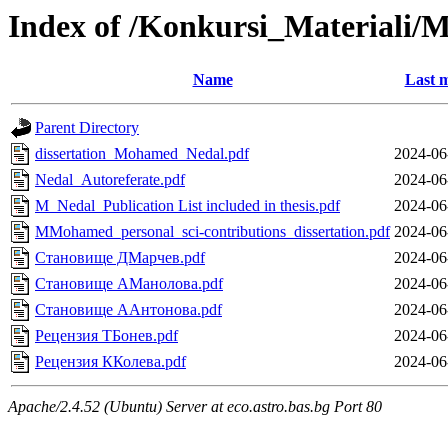
Index of /Konkursi_Materiali/
Name
Last m
Parent Directory
dissertation_Mohamed_Nedal.pdf
2024-06
Nedal_Autoreferate.pdf
2024-06
M_Nedal_Publication List included in thesis.pdf
2024-06
MMohamed_personal_sci-contributions_dissertation.pdf
2024-06
Становище ДМарчев.pdf
2024-06
Становище АМанолова.pdf
2024-06
Становище ААнтонова.pdf
2024-06
Рецензия ТБонев.pdf
2024-06
Рецензия ККолева.pdf
2024-06
Apache/2.4.52 (Ubuntu) Server at eco.astro.bas.bg Port 80